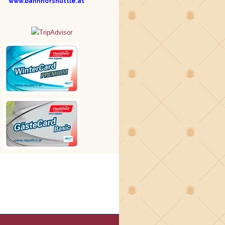
www.bahnhofshuttle.at