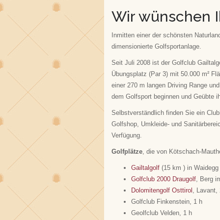
Wir wünschen I
Inmitten einer der schönsten Naturlan
dimensionierte Golfsportanlage.
Seit Juli 2008 ist der Golfclub Gailtal
Übungsplatz (Par 3) mit 50.000 m² Flä
einer 270 m langen Driving Range und 
dem Golfsport beginnen und Geübte i
Selbstverständlich finden Sie ein Clu
Golfshop, Umkleide- und Sanitärbereic
Verfügung.
Golfplätze
, die von Kötschach-Mauthe
Gailtalgolf
(15 km ) in Waidegg
Golfclub 2000 Draugolf
, Berg i
Dolomitengolf Osttirol
, Lavant,
Golfclub Finkenstein, 1 h
Geolfclub Velden, 1 h